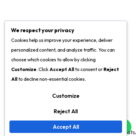
Información De Contacto
We respect your privacy
6910 NW 46th St. Miami, FL, 33166
Cookies help us improve your experience, deliver
Mon - Fri: 9AM - 5PM / Sat: 9AM - 12PM
personalized content, and analyze traffic. You can
Miami (305) 5142388
choose which cookies to allow by clicking
Bogotá (310) 3515520
Customize
. Click
Accept All
to consent or
Reject
Bogotá (314) 4432588
All
to decline non-essential cookies.
Soluciones@interexpresscargo.com
Customize
Servicioalcliente@interexpresscargo.com
Reject All
Accept All
©2026© IEC – 2014-2026. All rights reserved.