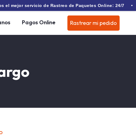
 servicio de Rastreo de Paquetes Online: 24/7 •
📦 Tene
anos
Pagos Online
Rastrear mi pedido
Cargo
GO