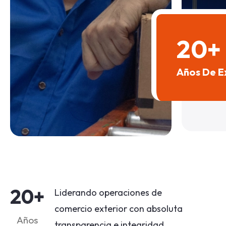
20
+
Años De E
20
+
Liderando operaciones de
comercio exterior con absoluta
Años
transparencia e integridad.