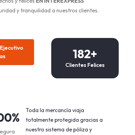
echos y felices
EN INTEREXPRESS
idad y tranquilidad a nuestros clientes.
Ejecutivo
182
+
as
Clientes Felices
Toda la mercancía viaja
00
%
totalmente protegida gracias a
nuestro sistema de póliza y
egura