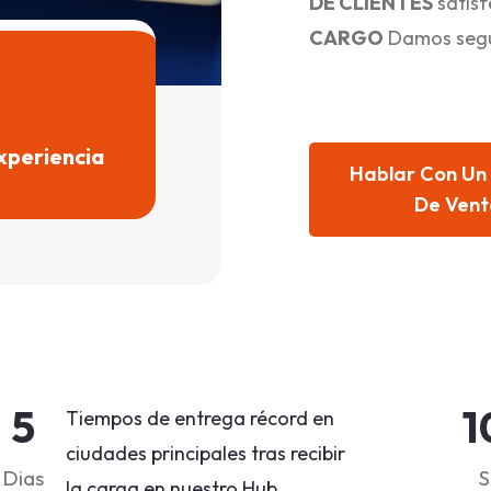
DE CLIENTES
satisf
CARGO
Damos segur
xperiencia
Hablar Con Un 
De Vent
5
1
Tiempos de entrega récord en
ciudades principales tras recibir
Dias
S
la carga en nuestro Hub.